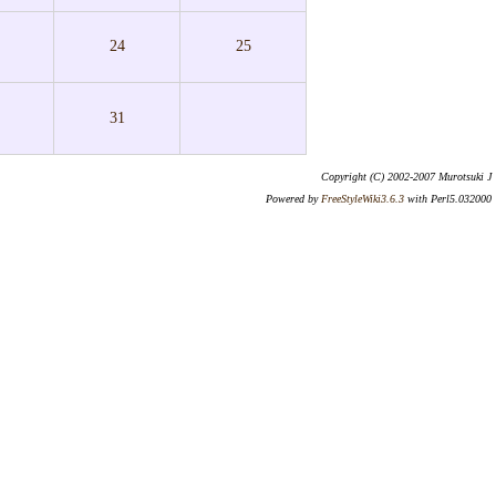
24
25
31
Copyright (C) 2002-2007 Murotsuki J
Powered by
FreeStyleWiki3.6.3
with Perl5.032000