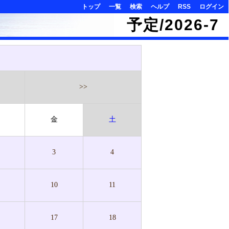
トップ
一覧
検索
ヘルプ
RSS
ログイン
予定/2026-7
>>
金
土
3
4
10
11
17
18