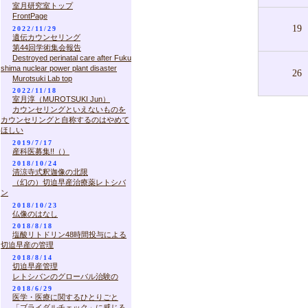
室月研究室トップ
FrontPage
19
2022/11/29
遺伝カウンセリング
第44回学術集会報告
Destroyed perinatal care after Fuku
shima nuclear power plant disaster
26
Murotsuki Lab top
2022/11/18
室月淳（MUROTSUKI Jun）
カウンセリングといえないものを
カウンセリングと自称するのはやめて
ほしい
2019/7/17
産科医募集!!（）
2018/10/24
清涼寺式釈迦像の北限
（幻の）切迫早産治療薬レトシバ
ン
2018/10/23
仏像のはなし
2018/8/18
塩酸リトドリン48時間投与による
切迫早産の管理
2018/8/14
切迫早産管理
レトシバンのグローバル治験の
2018/6/29
医学・医療に関するひとりごと
「ブライダルチェック」に感じる