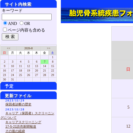
サイト内検索
キーワード
AND
OR
ページ内容も含める
<<
2026-8
>>
日
月
火
水
木
金
土
1
2
3
4
5
6
7
8
9
10
11
12
13
14
15
日
16
17
18
19
20
21
22
23
24
25
26
27
28
29
30
31
予定
更新ファイル
2023/11/29
保因者診断の歴史
5
2023/11/28
キャリア（保因者）スクリーニン
グについて
キャリアスクリーニング
12
17-5-21読売新聞報道
その後の経緯