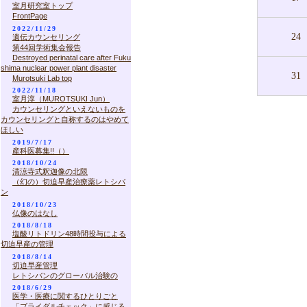
室月研究室トップ
FrontPage
2022/11/29
24
遺伝カウンセリング
第44回学術集会報告
Destroyed perinatal care after Fuku
shima nuclear power plant disaster
31
Murotsuki Lab top
2022/11/18
室月淳（MUROTSUKI Jun）
カウンセリングといえないものを
カウンセリングと自称するのはやめて
ほしい
2019/7/17
産科医募集!!（）
2018/10/24
清涼寺式釈迦像の北限
（幻の）切迫早産治療薬レトシバ
ン
2018/10/23
仏像のはなし
2018/8/18
塩酸リトドリン48時間投与による
切迫早産の管理
2018/8/14
切迫早産管理
レトシバンのグローバル治験の
2018/6/29
医学・医療に関するひとりごと
「ブライダルチェック」に感じる