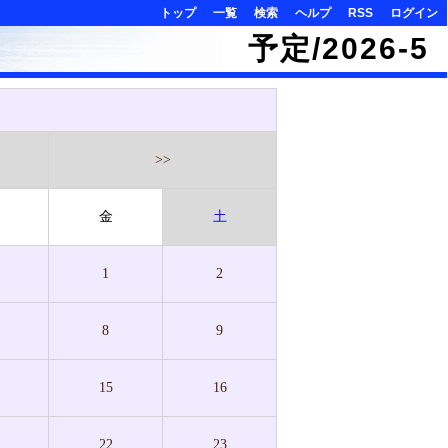
トップ
一覧
検索
ヘルプ
RSS
ログイン
予定/2026-5
>>
金
土
1
2
8
9
15
16
22
23