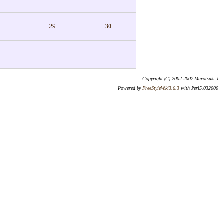
29
30
Copyright (C) 2002-2007 Murotsuki J
Powered by
FreeStyleWiki3.6.3
with Perl5.032000