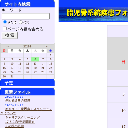
サイト内検索
キーワード
AND
OR
ページ内容も含める
<<
2026-8
>>
日
月
火
水
木
金
土
1
2
3
4
5
6
7
8
日
9
10
11
12
13
14
15
16
17
18
19
20
21
22
23
24
25
26
27
28
29
30
31
予定
更新ファイル
3
2023/11/29
保因者診断の歴史
2023/11/28
キャリア（保因者）スクリーニン
10
グについて
キャリアスクリーニング
17-5-21読売新聞報道
その後の経緯
17