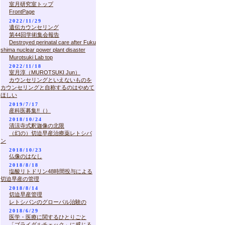
室月研究室トップ
FrontPage
2022/11/29
遺伝カウンセリング
第44回学術集会報告
Destroyed perinatal care after Fuku
shima nuclear power plant disaster
Murotsuki Lab top
2022/11/18
室月淳（MUROTSUKI Jun）
カウンセリングといえないものを
カウンセリングと自称するのはやめて
ほしい
2019/7/17
産科医募集!!（）
2018/10/24
清涼寺式釈迦像の北限
（幻の）切迫早産治療薬レトシバ
ン
2018/10/23
仏像のはなし
2018/8/18
塩酸リトドリン48時間投与による
切迫早産の管理
2018/8/14
切迫早産管理
レトシバンのグローバル治験の
2018/6/29
医学・医療に関するひとりごと
「ブライダルチェック」に感じる