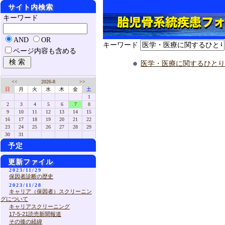
サイト内検索
キーワード
AND
OR
キーワード
ページ内容も含める
医学・医療に関するひとり
<<
2026-8
>>
日
月
火
水
木
金
土
1
2
3
4
5
6
7
8
9
10
11
12
13
14
15
16
17
18
19
20
21
22
23
24
25
26
27
28
29
30
31
予定
更新ファイル
2023/11/29
保因者診断の歴史
2023/11/28
キャリア（保因者）スクリーニン
グについて
キャリアスクリーニング
17-5-21読売新聞報道
その後の経緯