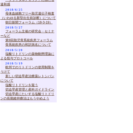
違和感
2018/6/25
母体血細胞フリー胎児遺伝子検査
（いわゆる新型出生前診断）について
朝日新聞フォーラム（18-3-19）
2018/5/27
フォーラム主催の研究会・セミナ
ーなど
第9回胎児骨系統疾患フォーラム
骨系統疾患の和訳病名について
2018/5/20
塩酸リトドリンの薬物動態理論に
よる投与プロトコール
2018/5/19
欧州でのリトドリンの使用制限を
うけて
新しい切迫早産治療薬レトシバン
について
塩酸リトドリンを疑う
切迫早産管理と産科ガイドライン
切迫早産にたいする塩酸リトドリ
ンの長期維持療法はもうやめよう