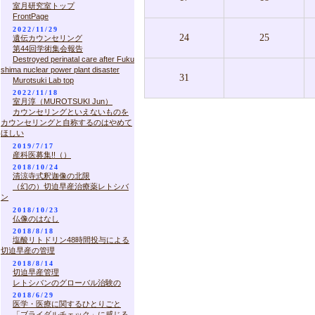
室月研究室トップ
FrontPage
2022/11/29
24
25
遺伝カウンセリング
第44回学術集会報告
Destroyed perinatal care after Fuku
shima nuclear power plant disaster
31
Murotsuki Lab top
2022/11/18
室月淳（MUROTSUKI Jun）
カウンセリングといえないものを
カウンセリングと自称するのはやめて
ほしい
2019/7/17
産科医募集!!（）
2018/10/24
清涼寺式釈迦像の北限
（幻の）切迫早産治療薬レトシバ
ン
2018/10/23
仏像のはなし
2018/8/18
塩酸リトドリン48時間投与による
切迫早産の管理
2018/8/14
切迫早産管理
レトシバンのグローバル治験の
2018/6/29
医学・医療に関するひとりごと
「ブライダルチェック」に感じる