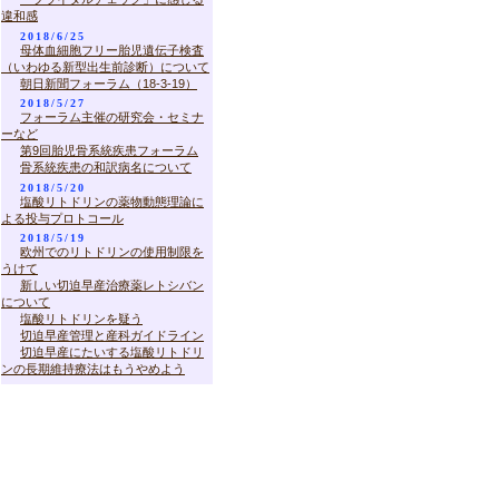
違和感
2018/6/25
母体血細胞フリー胎児遺伝子検査
（いわゆる新型出生前診断）について
朝日新聞フォーラム（18-3-19）
2018/5/27
フォーラム主催の研究会・セミナ
ーなど
第9回胎児骨系統疾患フォーラム
骨系統疾患の和訳病名について
2018/5/20
塩酸リトドリンの薬物動態理論に
よる投与プロトコール
2018/5/19
欧州でのリトドリンの使用制限を
うけて
新しい切迫早産治療薬レトシバン
について
塩酸リトドリンを疑う
切迫早産管理と産科ガイドライン
切迫早産にたいする塩酸リトドリ
ンの長期維持療法はもうやめよう