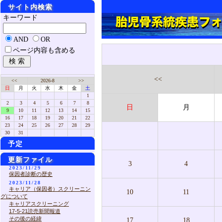
サイト内検索
キーワード
AND
OR
ページ内容も含める
<<
<<
2026-8
>>
日
月
火
水
木
金
土
1
2
3
4
5
6
7
8
日
月
9
10
11
12
13
14
15
16
17
18
19
20
21
22
23
24
25
26
27
28
29
30
31
予定
更新ファイル
3
4
2023/11/29
保因者診断の歴史
2023/11/28
キャリア（保因者）スクリーニン
10
11
グについて
キャリアスクリーニング
17-5-21読売新聞報道
その後の経緯
17
18