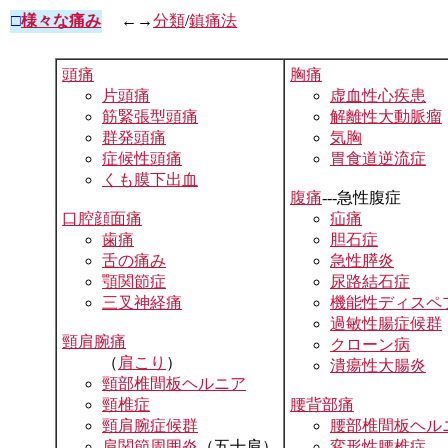
□
様々な痛み
←→
分類
/
鎮痛法
頭痛
胸痛
片頭痛
虚血性心疾患
筋緊張型頭痛
解離性大動脈瘤
群発頭痛
気胸
症候性頭痛
胃食道逆流症
くも膜下出血
腹痛
---急性腹症
口腔顔面痛
疝痛
歯痛
胆石症
舌の痛み
急性膵炎
顎関節症
尿路結石症
三叉神経痛
機能性ディスペ
過敏性腸症候群
頸肩腕痛
クローン病
（
肩こり
）
潰瘍性大腸炎
頸部椎間板ヘルニア
頸椎症
腰背部痛
頸肩腕症候群
腰部椎間板ヘル
肩関節周囲炎
（五十肩）
変形性腰椎症