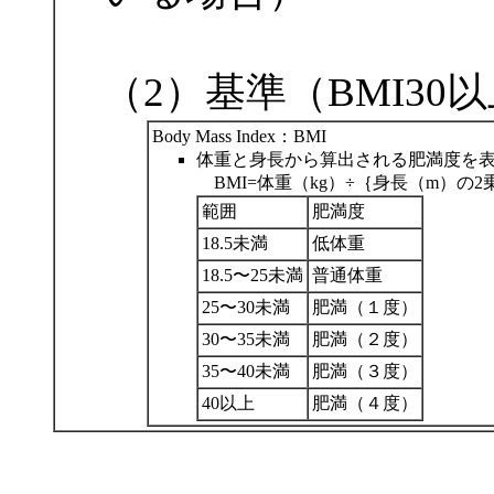
（2）基準（BMI3
Body Mass Index：BMI
体重と身長から算出される肥満度を
BMI=体重（kg）÷｛身長（m）の2
範囲
肥満度
18.5未満
低体重
18.5〜25未満
普通体重
25〜30未満
肥満（１度）
30〜35未満
肥満（２度）
35〜40未満
肥満（３度）
40以上
肥満（４度）