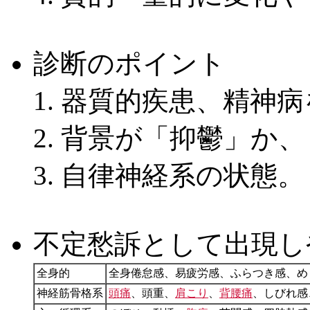
診断のポイント
器質的疾患、精神病
背景が「抑鬱」か、
自律神経系の状態。
不定愁訴として出現し
全身的
全身倦怠感、易疲労感、ふらつき感、め
神経筋骨格系
頭痛
、頭重、
肩こり
、
背腰痛
、しびれ感