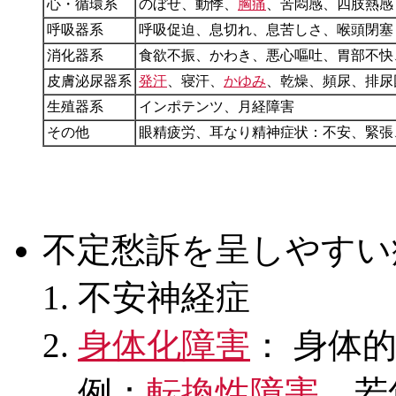
心・循環系
のぼせ、動悸、
胸痛
、苦悶感、四肢熱感
呼吸器系
呼吸促迫、息切れ、息苦しさ、喉頭閉塞
消化器系
食欲不振、かわき、悪心嘔吐、胃部不快
皮膚泌尿器系
発汗
、寝汗、
かゆみ
、乾燥、頻尿、排尿
生殖器系
インポテンツ、月経障害
その他
眼精疲労、耳なり精神症状：不安、緊張
不定愁訴を呈しやすい
不安神経症
身体化障害
： 身体的
例：
転換性障害
、若