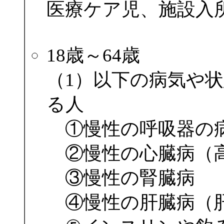
医療ケア児、施設入
18歳～64歳
（1）以下の病気や
る人
①慢性の呼吸器の
②慢性の心臓病（
③慢性の腎臓病
④慢性の肝臓病（