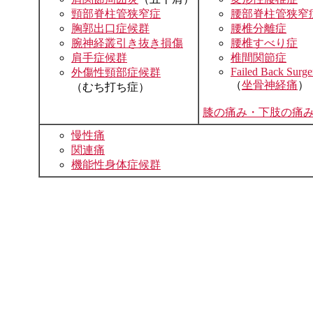
頸部脊柱管狭窄症
腰部脊柱管狭窄
胸郭出口症候群
腰椎分離症
腕神経叢引き抜き損傷
腰椎すべり症
肩手症候群
椎間関節症
Failed Back Surg
外傷性頸部症候群
（
坐骨神経痛
）
（むち打ち症）
膝の痛み・下肢の痛
慢性痛
関連痛
機能性身体症候群